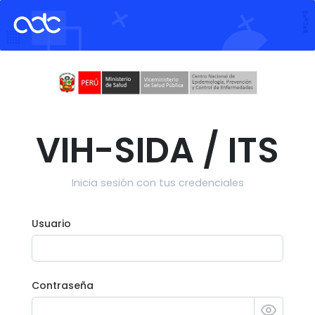
VIH-SIDA / ITS
Inicia sesión con tus credenciales
Usuario
Contraseña