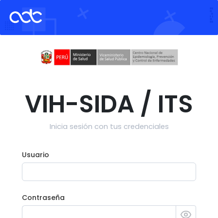
VIH-SIDA / ITS
Inicia sesión con tus credenciales
Usuario
Contraseña